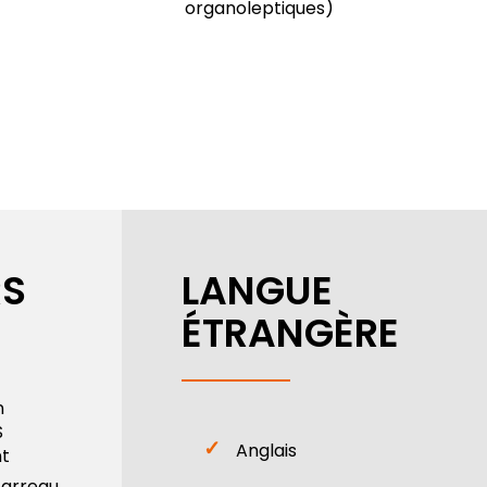
organoleptiques)
S
LANGUE
ÉTRANGÈRE
n
S
Anglais
nt
Garreau