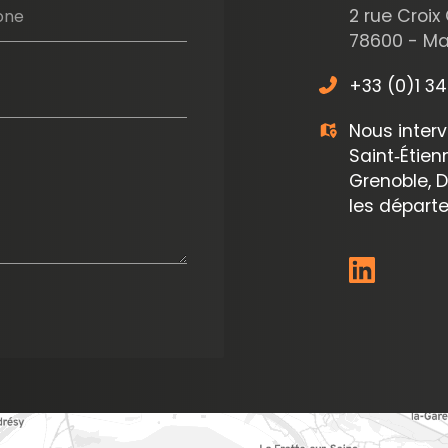
2 rue Croix
one
78600 - Mai
+33 (0)1 34
Nous interv
Saint‑Étienn
Grenoble, D
les départ