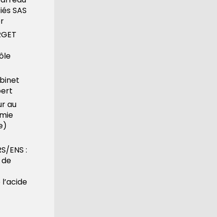
iés SAS
r
ERGET
ôle
abinet
pert
ur au
imie
e)
S/ENS :
 de
 l’acide