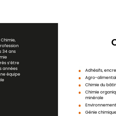
 Chimie,
rofession
is
34
ans
imie
rès s’être
s années
Adhésifs, encre
une équipe
Agro-alimenta
le
Chimie du bât
Chimie organiq
minérale
Environnement,
Génie chimiqu