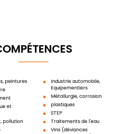
COMPÉTENCES
s, peintures
Industrie automobile,
Equipementiers
ire
Métallurgie, corrosion
iment
plastiques
ue et
STEP
 pollution
Traitements de l'eau
e
Vins (déviances