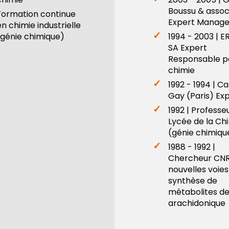
Boussu & assoc
Formation continue
Expert Manage
en chimie industrielle
(génie chimique)
1994 - 2003 | 
SA Expert
Responsable p
chimie
1992 - 1994 | C
Gay (Paris) Ex
1992 | Professe
Lycée de la Ch
(génie chimiqu
1988 - 1992 |
Chercheur CNR
nouvelles voies
synthèse de
métabolites de
arachidonique