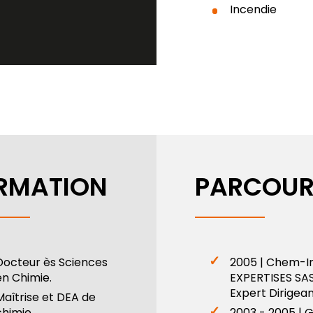
Incendie
RMATION
PARCOUR
Docteur ès Sciences
2005 | Chem-I
en Chimie.
EXPERTISES SA
Expert Dirigea
Maîtrise et DEA de
chimie
2003 - 2005 | 